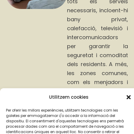
tots els serveis
necessaris, incloent-hi
bany privat,
calefacció, televisió i
intercomunicadors
per garantir la
seguretat i comoditat
dels residents. A més,
les zones comunes,
com els menjadors i
sales d’estar, són
Utilitzem cookies
espais amplis i
acollidors
que
Per oferir les millors experiències, utilitzem tecnologies com les
galetes per emmagatzemar i/o accedir a la informació del
permeten la
dispositiu. El consentiment d'aquestes tecnologies ens permetrà
socialització i el
processar dades com ara el comportament de navegació o les
identificacions úniques en aquest lloc. No consentir o retirar el