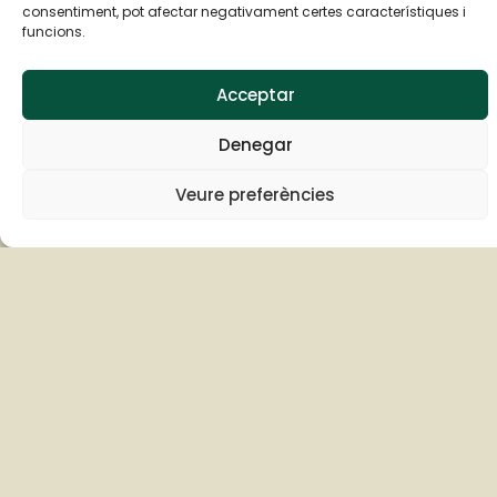
descans.
consentiment, pot afectar negativament certes característiques i
funcions.
Acceptar
Denegar
Veure preferències
Atenció integral
El nostre centre està adaptat per acollir tant
persones autònomes com aquelles que